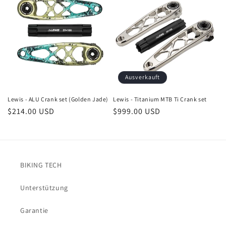
Ausverkauft
Lewis - ALU Crank set (Golden Jade)
Lewis - Titanium MTB Ti Crank set
Normaler
$214.00 USD
Normaler
$999.00 USD
Preis
Preis
BIKING TECH
Unterstützung
Garantie