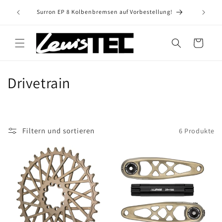
Direkt
zum
Surron EP 8 Kolbenbremsen auf Vorbestellung!
Inhalt
Warenkorb
K
Drivetrain
a
t
Filtern und sortieren
6 Produkte
e
g
o
r
i