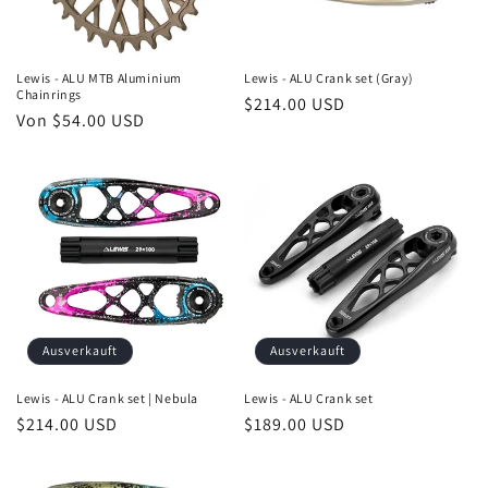
e
:
Lewis - ALU MTB Aluminium
Lewis - ALU Crank set (Gray)
Chainrings
Normaler
$214.00 USD
Normaler
Von $54.00 USD
Preis
Preis
Ausverkauft
Ausverkauft
Lewis - ALU Crank set | Nebula
Lewis - ALU Crank set
Normaler
$214.00 USD
Normaler
$189.00 USD
Preis
Preis